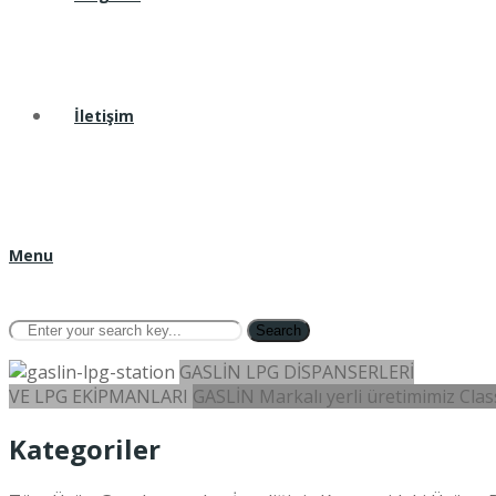
İletişim
Menu
Search
GASLİN LPG DİSPANSERLERİ
VE LPG EKİPMANLARI
GASLİN Markalı yerli üretimimiz Class
Kategoriler