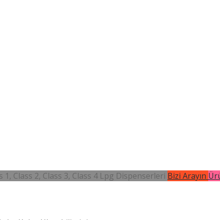
 1, Class 2, Class 3, Class 4 Lpg Dispenserleri
Bizi Arayın
Ürü