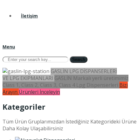
İletişim
Menu
Search
GASLİN LPG DİSPANSERLERİ
VE LPG EKİPMANLARI
GASLİN Markalı yerli üretimimiz
Class 1, Class 2, Class 3, Class 4 Lpg Dispenserleri
Bizi
Arayın
Ürünleri İnceleyin
Kategoriler
Tüm Ürün Gruplarımızdan İstediğiniz Kategorideki Ürüne
Daha Kolay Ulaşabilirsiniz