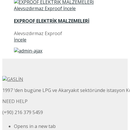
EXPROOF ELEKTRİK MALZEMELERİ
Alevsızdırmaz Exproof
İncele
1997 ‘den bugüne LPG ve Akaryakıt sektöründe istasyon K
NEED HELP
(+90) 216 379 5459
Opens in a new tab