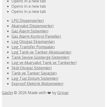
Opens in a new tab
Opens in a new tab
Opens in a new tab
LPG Dispenserleri
Akaryakıt Dispenserleri
Gaz Alarm Sistemleri
Gaz Alarm Kontrol Panelleri
Lpg Otogaz Ekipmanları
Lpg Transfer Pompaları
Lpg Tank ve Tanker Aksesuarları
Tank Seviye Gösterge Sistemleri
Lpg ve Akaryakıt Tank ve Tankerleri
Skid Otogaz Sistemleri
Tank ve Tanker Sayaçları
Lpg Tüp Dolum Sistemleri
Exproof Elektrik Malzemeleri
Gaslin
©
2026
Made with ❤️ by
Grinar