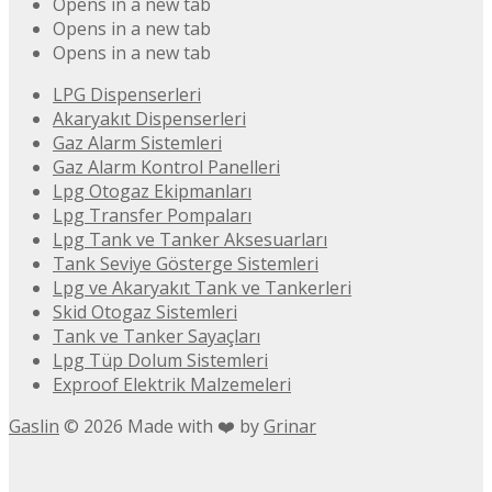
Opens in a new tab
Opens in a new tab
Opens in a new tab
LPG Dispenserleri
Akaryakıt Dispenserleri
Gaz Alarm Sistemleri
Gaz Alarm Kontrol Panelleri
Lpg Otogaz Ekipmanları
Lpg Transfer Pompaları
Lpg Tank ve Tanker Aksesuarları
Tank Seviye Gösterge Sistemleri
Lpg ve Akaryakıt Tank ve Tankerleri
Skid Otogaz Sistemleri
Tank ve Tanker Sayaçları
Lpg Tüp Dolum Sistemleri
Exproof Elektrik Malzemeleri
Gaslin
©
2026
Made with ❤️ by
Grinar