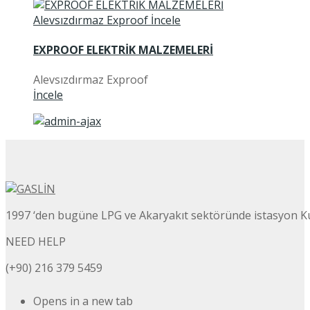
EXPROOF ELEKTRİK MALZEMELERİ
Alevsızdırmaz Exproof
İncele
1997 ‘den bugüne LPG ve Akaryakıt sektöründe istasyon K
NEED HELP
(+90) 216 379 5459
Opens in a new tab