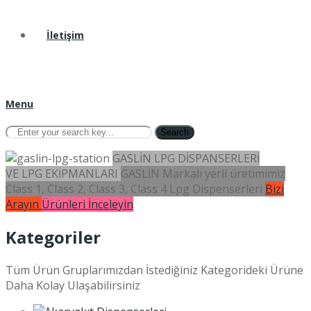
İletişim
Menu
Search
GASLİN LPG DİSPANSERLERİ
VE LPG EKİPMANLARI
GASLİN Markalı yerli üretimimiz
Class 1, Class 2, Class 3, Class 4 Lpg Dispenserleri
Bizi
Arayın
Ürünleri İnceleyin
Kategoriler
Tüm Ürün Gruplarımızdan İstediğiniz Kategorideki Ürüne
Daha Kolay Ulaşabilirsiniz