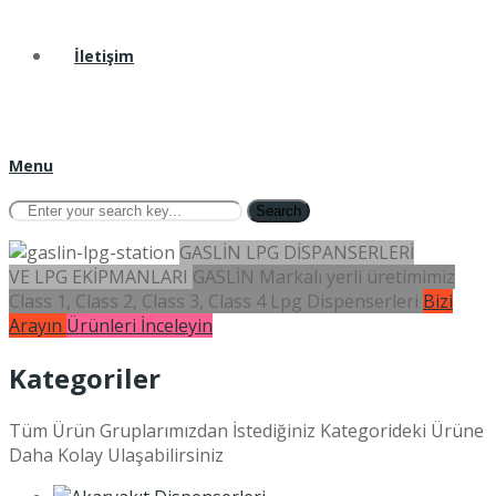
İletişim
Menu
Search
GASLİN LPG DİSPANSERLERİ
VE LPG EKİPMANLARI
GASLİN Markalı yerli üretimimiz
Class 1, Class 2, Class 3, Class 4 Lpg Dispenserleri
Bizi
Arayın
Ürünleri İnceleyin
Kategoriler
Tüm Ürün Gruplarımızdan İstediğiniz Kategorideki Ürüne
Daha Kolay Ulaşabilirsiniz