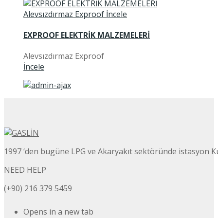
EXPROOF ELEKTRİK MALZEMELERİ
Alevsızdırmaz Exproof
İncele
1997 ‘den bugüne LPG ve Akaryakıt sektöründe istasyon K
NEED HELP
(+90) 216 379 5459
Opens in a new tab