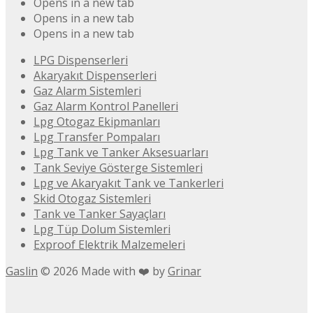
Opens in a new tab
Opens in a new tab
Opens in a new tab
LPG Dispenserleri
Akaryakıt Dispenserleri
Gaz Alarm Sistemleri
Gaz Alarm Kontrol Panelleri
Lpg Otogaz Ekipmanları
Lpg Transfer Pompaları
Lpg Tank ve Tanker Aksesuarları
Tank Seviye Gösterge Sistemleri
Lpg ve Akaryakıt Tank ve Tankerleri
Skid Otogaz Sistemleri
Tank ve Tanker Sayaçları
Lpg Tüp Dolum Sistemleri
Exproof Elektrik Malzemeleri
Gaslin
©
2026
Made with ❤️ by
Grinar