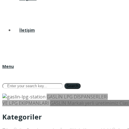
İletişim
Menu
Search
GASLİN LPG DİSPANSERLERİ
VE LPG EKİPMANLARI
GASLİN Markalı yerli üretimimiz Class
Kategoriler