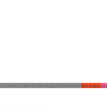
 1, Class 2, Class 3, Class 4 Lpg Dispenserleri
Bizi Arayın
Ürü