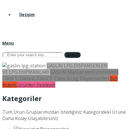
İletişim
Menu
Search
GASLİN LPG DİSPANSERLERİ
VE LPG EKİPMANLARI
GASLİN Markalı yerli üretimimiz
Class 1, Class 2, Class 3, Class 4 Lpg Dispenserleri
Bizi
Arayın
Ürünleri İnceleyin
Kategoriler
Tüm Ürün Gruplarımızdan İstediğiniz Kategorideki Ürüne
Daha Kolay Ulaşabilirsiniz