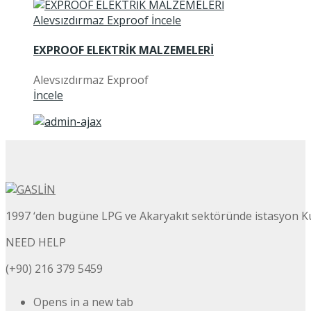
EXPROOF ELEKTRİK MALZEMELERİ
Alevsızdırmaz Exproof
İncele
1997 ‘den bugüne LPG ve Akaryakıt sektöründe istasyon K
NEED HELP
(+90) 216 379 5459
Opens in a new tab