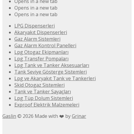
Opens in a new tab
Opens in a new tab
Opens in a new tab
LPG Dispenserleri
Akaryakıt Dispenserleri
Gaz Alarm Sistemleri
Gaz Alarm Kontrol Panelleri
Lpg Otogaz Ekipmanları
Lpg Transfer Pompaları
Lpg Tank ve Tanker Aksesuarları
Tank Seviye Gösterge Sistemleri
Lpg ve Akaryakıt Tank ve Tankerleri
Skid Otogaz Sistemleri
Tank ve Tanker Sayaçları
Lpg Tüp Dolum Sistemleri
Exproof Elektrik Malzemeleri
Gaslin
©
2026
Made with ❤️ by
Grinar