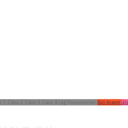
 1, Class 2, Class 3, Class 4 Lpg Dispenserleri
Bizi Arayın
Ürü