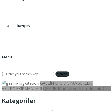
İletişim
Menu
Search
GASLİN LPG DİSPANSERLERİ
VE LPG EKİPMANLARI
GASLİN Markalı yerli üretimimiz Class
Kategoriler