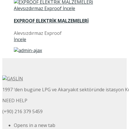
EXPROOF ELEKTRİK MALZEMELERİ
Alevsızdırmaz Exproof
İncele
1997 ‘den bugüne LPG ve Akaryakıt sektöründe istasyon K
NEED HELP
(+90) 216 379 5459
Opens in a new tab