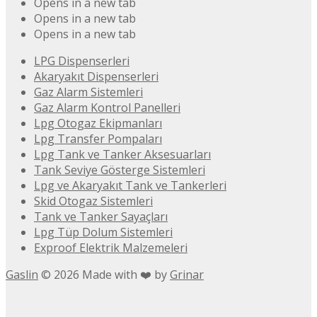
Opens in a new tab
Opens in a new tab
Opens in a new tab
LPG Dispenserleri
Akaryakıt Dispenserleri
Gaz Alarm Sistemleri
Gaz Alarm Kontrol Panelleri
Lpg Otogaz Ekipmanları
Lpg Transfer Pompaları
Lpg Tank ve Tanker Aksesuarları
Tank Seviye Gösterge Sistemleri
Lpg ve Akaryakıt Tank ve Tankerleri
Skid Otogaz Sistemleri
Tank ve Tanker Sayaçları
Lpg Tüp Dolum Sistemleri
Exproof Elektrik Malzemeleri
Gaslin
©
2026
Made with ❤️ by
Grinar