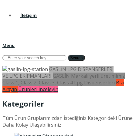
İletişim
Menu
Search
GASLİN LPG DİSPANSERLERİ
VE LPG EKİPMANLARI
GASLİN Markalı yerli üretimimiz
Class 1, Class 2, Class 3, Class 4 Lpg Dispenserleri
Bizi
Arayın
Ürünleri İnceleyin
Kategoriler
Tüm Ürün Gruplarımızdan İstediğiniz Kategorideki Ürüne
Daha Kolay Ulaşabilirsiniz