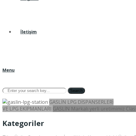
İletişim
Menu
Search
GASLİN LPG DİSPANSERLERİ
VE LPG EKİPMANLARI
GASLİN Markalı yerli üretimimiz Class
Kategoriler