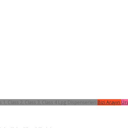
 1, Class 2, Class 3, Class 4 Lpg Dispenserleri
Bizi Arayın
Ürü