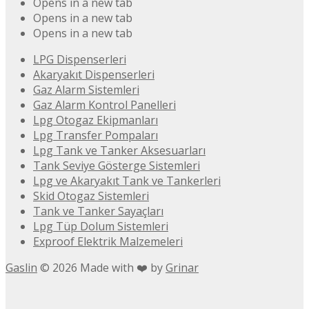
Opens in a new tab
Opens in a new tab
Opens in a new tab
LPG Dispenserleri
Akaryakıt Dispenserleri
Gaz Alarm Sistemleri
Gaz Alarm Kontrol Panelleri
Lpg Otogaz Ekipmanları
Lpg Transfer Pompaları
Lpg Tank ve Tanker Aksesuarları
Tank Seviye Gösterge Sistemleri
Lpg ve Akaryakıt Tank ve Tankerleri
Skid Otogaz Sistemleri
Tank ve Tanker Sayaçları
Lpg Tüp Dolum Sistemleri
Exproof Elektrik Malzemeleri
Gaslin
©
2026
Made with ❤️ by
Grinar