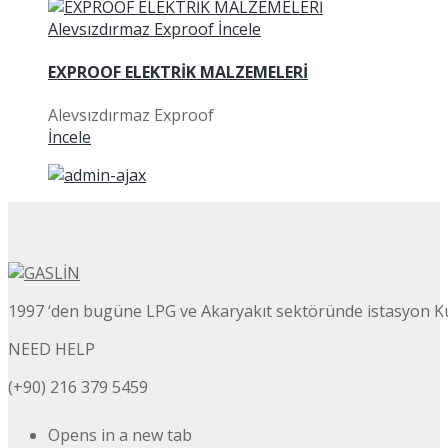
EXPROOF ELEKTRİK MALZEMELERİ
Alevsızdırmaz Exproof
İncele
1997 ‘den bugüne LPG ve Akaryakıt sektöründe istasyon K
NEED HELP
(+90) 216 379 5459
Opens in a new tab