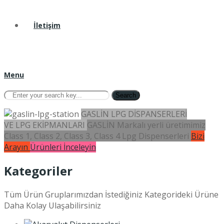
İletişim
Menu
Search
GASLİN LPG DİSPANSERLERİ
VE LPG EKİPMANLARI
GASLİN Markalı yerli üretimimiz
Class 1, Class 2, Class 3, Class 4 Lpg Dispenserleri
Bizi
Arayın
Ürünleri İnceleyin
Kategoriler
Tüm Ürün Gruplarımızdan İstediğiniz Kategorideki Ürüne
Daha Kolay Ulaşabilirsiniz