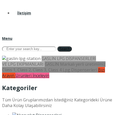
İletişim
Menu
Search
GASLİN LPG DİSPANSERLERİ
VE LPG EKİPMANLARI
GASLİN Markalı yerli üretimimiz
Class 1, Class 2, Class 3, Class 4 Lpg Dispenserleri
Bizi
Arayın
Ürünleri İnceleyin
Kategoriler
Tüm Ürün Gruplarımızdan İstediğiniz Kategorideki Ürüne
Daha Kolay Ulaşabilirsiniz