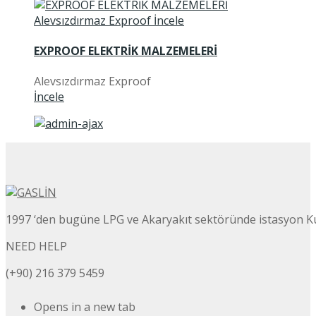
EXPROOF ELEKTRİK MALZEMELERİ
Alevsızdırmaz Exproof
İncele
1997 ‘den bugüne LPG ve Akaryakıt sektöründe istasyon K
NEED HELP
(+90) 216 379 5459
Opens in a new tab