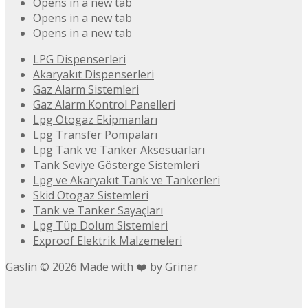
Opens in a new tab
Opens in a new tab
Opens in a new tab
LPG Dispenserleri
Akaryakıt Dispenserleri
Gaz Alarm Sistemleri
Gaz Alarm Kontrol Panelleri
Lpg Otogaz Ekipmanları
Lpg Transfer Pompaları
Lpg Tank ve Tanker Aksesuarları
Tank Seviye Gösterge Sistemleri
Lpg ve Akaryakıt Tank ve Tankerleri
Skid Otogaz Sistemleri
Tank ve Tanker Sayaçları
Lpg Tüp Dolum Sistemleri
Exproof Elektrik Malzemeleri
Gaslin
©
2026
Made with ❤️ by
Grinar