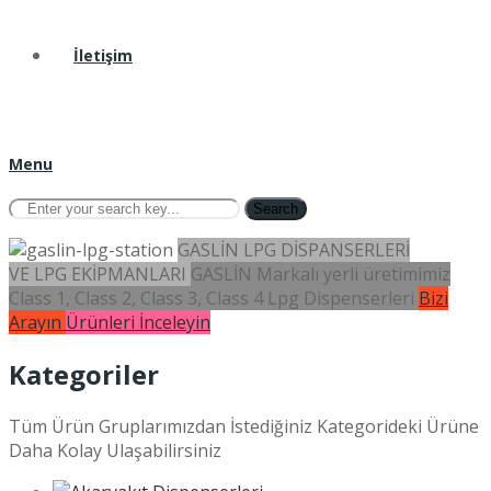
İletişim
Menu
Search
GASLİN LPG DİSPANSERLERİ
VE LPG EKİPMANLARI
GASLİN Markalı yerli üretimimiz
Class 1, Class 2, Class 3, Class 4 Lpg Dispenserleri
Bizi
Arayın
Ürünleri İnceleyin
Kategoriler
Tüm Ürün Gruplarımızdan İstediğiniz Kategorideki Ürüne
Daha Kolay Ulaşabilirsiniz