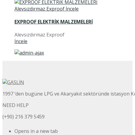
EXPROOF ELEKTRİK MALZEMELERİ
Alevsızdırmaz Exproof
İncele
1997 ‘den bugüne LPG ve Akaryakıt sektöründe istasyon K
NEED HELP
(+90) 216 379 5459
Opens in a new tab