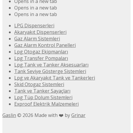
Opens in a new tab
Opens in a new tab
Opens in a new tab
LPG Dispenserleri
Akaryakıt Dispenserleri
Gaz Alarm Sistemleri
Gaz Alarm Kontrol Panelleri
Lpg Otogaz Ekipmanları
Lpg Transfer Pompaları
Lpg Tank ve Tanker Aksesuarları
Tank Seviye Gösterge Sistemleri
Lpg ve Akaryakıt Tank ve Tankerleri
Skid Otogaz Sistemleri
Tank ve Tanker Sayaçları
Lpg Tüp Dolum Sistemleri
Exproof Elektrik Malzemeleri
Gaslin
©
2026
Made with ❤️ by
Grinar