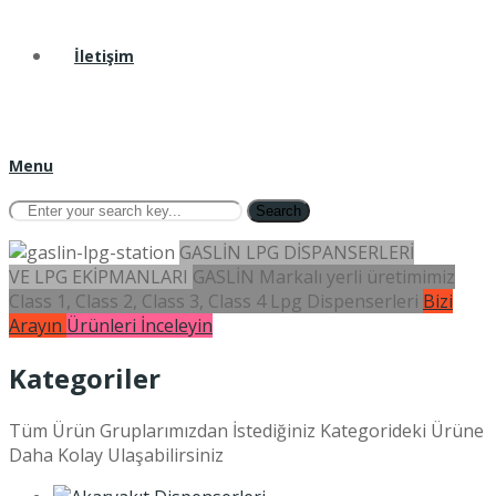
İletişim
Menu
Search
GASLİN LPG DİSPANSERLERİ
VE LPG EKİPMANLARI
GASLİN Markalı yerli üretimimiz
Class 1, Class 2, Class 3, Class 4 Lpg Dispenserleri
Bizi
Arayın
Ürünleri İnceleyin
Kategoriler
Tüm Ürün Gruplarımızdan İstediğiniz Kategorideki Ürüne
Daha Kolay Ulaşabilirsiniz