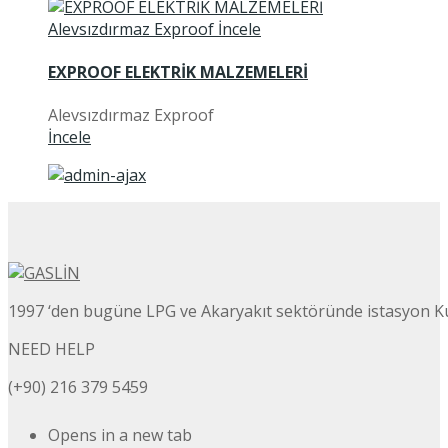
EXPROOF ELEKTRİK MALZEMELERİ
Alevsızdırmaz Exproof
İncele
1997 ‘den bugüne LPG ve Akaryakıt sektöründe istasyon K
NEED HELP
(+90) 216 379 5459
Opens in a new tab