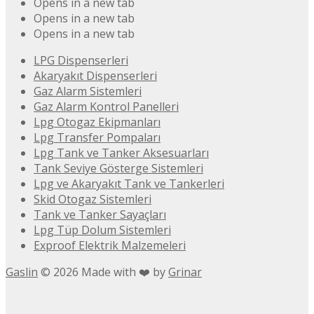
Opens in a new tab
Opens in a new tab
Opens in a new tab
LPG Dispenserleri
Akaryakıt Dispenserleri
Gaz Alarm Sistemleri
Gaz Alarm Kontrol Panelleri
Lpg Otogaz Ekipmanları
Lpg Transfer Pompaları
Lpg Tank ve Tanker Aksesuarları
Tank Seviye Gösterge Sistemleri
Lpg ve Akaryakıt Tank ve Tankerleri
Skid Otogaz Sistemleri
Tank ve Tanker Sayaçları
Lpg Tüp Dolum Sistemleri
Exproof Elektrik Malzemeleri
Gaslin
©
2026
Made with ❤️ by
Grinar