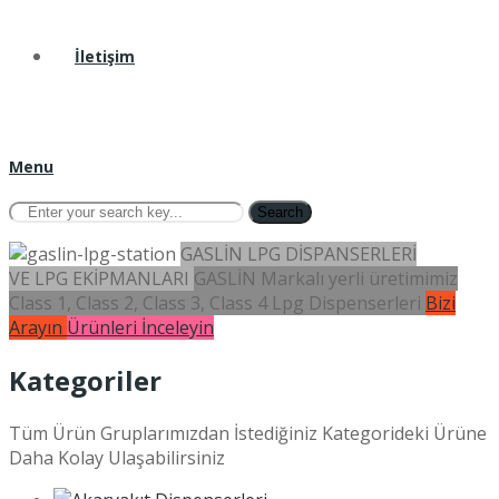
İletişim
Menu
Search
GASLİN LPG DİSPANSERLERİ
VE LPG EKİPMANLARI
GASLİN Markalı yerli üretimimiz
Class 1, Class 2, Class 3, Class 4 Lpg Dispenserleri
Bizi
Arayın
Ürünleri İnceleyin
Kategoriler
Tüm Ürün Gruplarımızdan İstediğiniz Kategorideki Ürüne
Daha Kolay Ulaşabilirsiniz