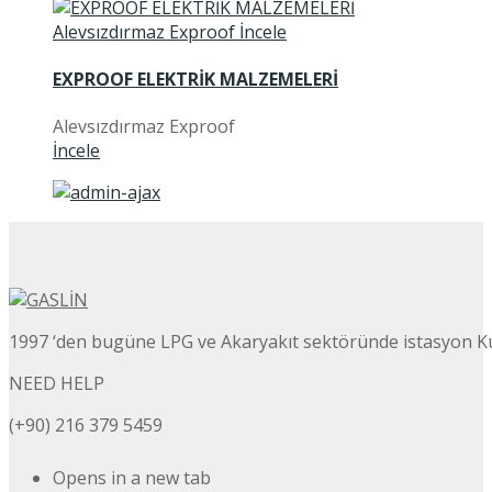
EXPROOF ELEKTRİK MALZEMELERİ
Alevsızdırmaz Exproof
İncele
1997 ‘den bugüne LPG ve Akaryakıt sektöründe istasyon K
NEED HELP
(+90) 216 379 5459
Opens in a new tab