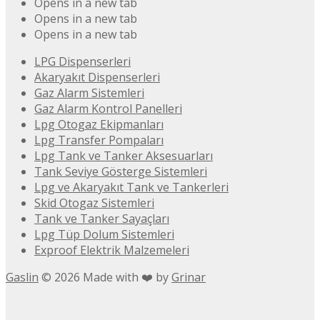
Opens in a new tab
Opens in a new tab
Opens in a new tab
LPG Dispenserleri
Akaryakıt Dispenserleri
Gaz Alarm Sistemleri
Gaz Alarm Kontrol Panelleri
Lpg Otogaz Ekipmanları
Lpg Transfer Pompaları
Lpg Tank ve Tanker Aksesuarları
Tank Seviye Gösterge Sistemleri
Lpg ve Akaryakıt Tank ve Tankerleri
Skid Otogaz Sistemleri
Tank ve Tanker Sayaçları
Lpg Tüp Dolum Sistemleri
Exproof Elektrik Malzemeleri
Gaslin
©
2026
Made with ❤️ by
Grinar