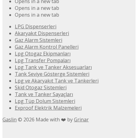
Opens in a new tab
Opens in a new tab
Opens in a new tab
LPG Dispenserleri
Akaryakıt Dispenserleri
Gaz Alarm Sistemleri
Gaz Alarm Kontrol Panelleri
Lpg Otogaz Ekipmanları
Lpg Transfer Pompaları
Lpg Tank ve Tanker Aksesuarları
Tank Seviye Gösterge Sistemleri
Lpg ve Akaryakıt Tank ve Tankerleri
Skid Otogaz Sistemleri
Tank ve Tanker Sayaçları
Lpg Tüp Dolum Sistemleri
Exproof Elektrik Malzemeleri
Gaslin
©
2026
Made with ❤️ by
Grinar