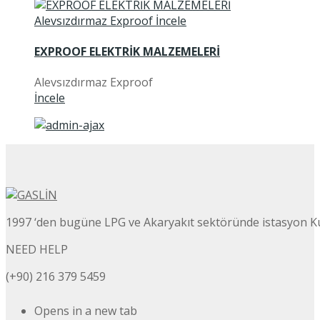
EXPROOF ELEKTRİK MALZEMELERİ
Alevsızdırmaz Exproof
İncele
1997 ‘den bugüne LPG ve Akaryakıt sektöründe istasyon K
NEED HELP
(+90) 216 379 5459
Opens in a new tab