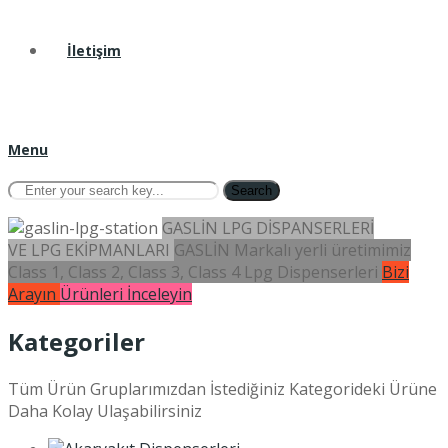
İletişim
Menu
Search
GASLİN LPG DİSPANSERLERİ
VE LPG EKİPMANLARI
GASLİN Markalı yerli üretimimiz
Class 1, Class 2, Class 3, Class 4 Lpg Dispenserleri
Bizi
Arayın
Ürünleri İnceleyin
Kategoriler
Tüm Ürün Gruplarımızdan İstediğiniz Kategorideki Ürüne
Daha Kolay Ulaşabilirsiniz