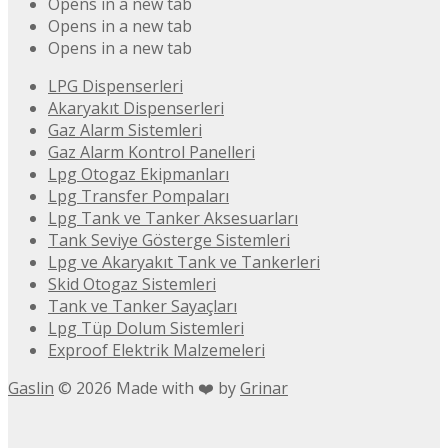
Opens in a new tab
Opens in a new tab
Opens in a new tab
LPG Dispenserleri
Akaryakıt Dispenserleri
Gaz Alarm Sistemleri
Gaz Alarm Kontrol Panelleri
Lpg Otogaz Ekipmanları
Lpg Transfer Pompaları
Lpg Tank ve Tanker Aksesuarları
Tank Seviye Gösterge Sistemleri
Lpg ve Akaryakıt Tank ve Tankerleri
Skid Otogaz Sistemleri
Tank ve Tanker Sayaçları
Lpg Tüp Dolum Sistemleri
Exproof Elektrik Malzemeleri
Gaslin
©
2026
Made with ❤️ by
Grinar