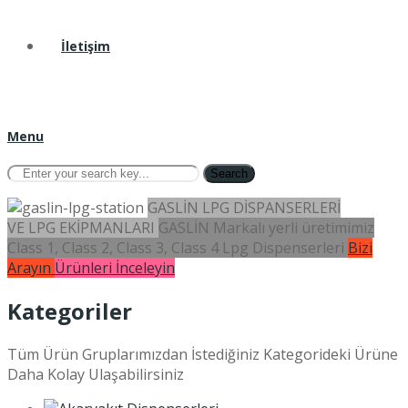
İletişim
Menu
Search
GASLİN LPG DİSPANSERLERİ
VE LPG EKİPMANLARI
GASLİN Markalı yerli üretimimiz
Class 1, Class 2, Class 3, Class 4 Lpg Dispenserleri
Bizi
Arayın
Ürünleri İnceleyin
Kategoriler
Tüm Ürün Gruplarımızdan İstediğiniz Kategorideki Ürüne
Daha Kolay Ulaşabilirsiniz