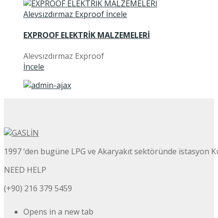
EXPROOF ELEKTRİK MALZEMELERİ
Alevsızdırmaz Exproof
İncele
1997 ‘den bugüne LPG ve Akaryakıt sektöründe istasyon K
NEED HELP
(+90) 216 379 5459
Opens in a new tab