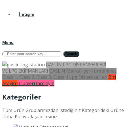
İletişim
Menu
Search
GASLİN LPG DİSPANSERLERİ
VE LPG EKİPMANLARI
GASLİN Markalı yerli üretimimiz
Class 1, Class 2, Class 3, Class 4 Lpg Dispenserleri
Bizi
Arayın
Ürünleri İnceleyin
Kategoriler
Tüm Ürün Gruplarımızdan İstediğiniz Kategorideki Ürüne
Daha Kolay Ulaşabilirsiniz