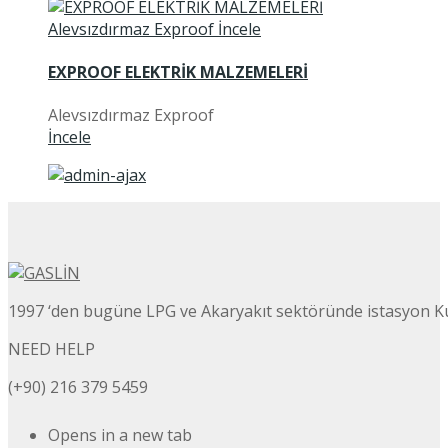
EXPROOF ELEKTRİK MALZEMELERİ
Alevsızdırmaz Exproof
İncele
1997 ‘den bugüne LPG ve Akaryakıt sektöründe istasyon K
NEED HELP
(+90) 216 379 5459
Opens in a new tab