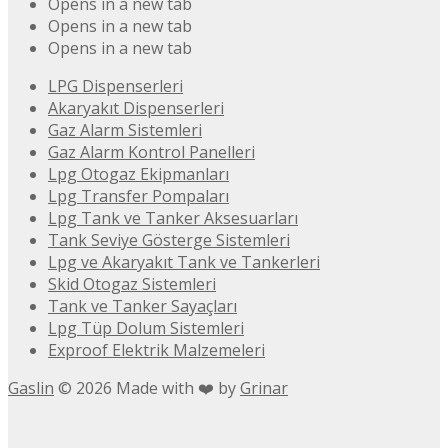
Opens in a new tab
Opens in a new tab
Opens in a new tab
LPG Dispenserleri
Akaryakıt Dispenserleri
Gaz Alarm Sistemleri
Gaz Alarm Kontrol Panelleri
Lpg Otogaz Ekipmanları
Lpg Transfer Pompaları
Lpg Tank ve Tanker Aksesuarları
Tank Seviye Gösterge Sistemleri
Lpg ve Akaryakıt Tank ve Tankerleri
Skid Otogaz Sistemleri
Tank ve Tanker Sayaçları
Lpg Tüp Dolum Sistemleri
Exproof Elektrik Malzemeleri
Gaslin
©
2026
Made with ❤️ by
Grinar