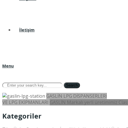
İletişim
Menu
Search
GASLİN LPG DİSPANSERLERİ
VE LPG EKİPMANLARI
GASLİN Markalı yerli üretimimiz Class
Kategoriler