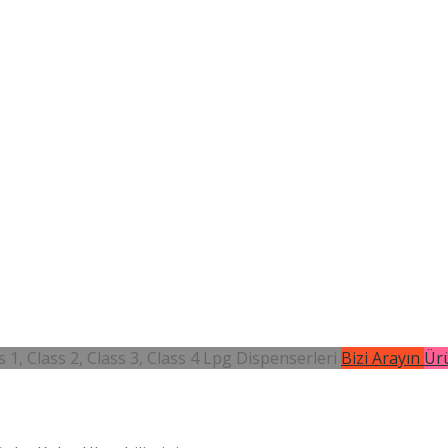
 1, Class 2, Class 3, Class 4 Lpg Dispenserleri
Bizi Arayın
Ürü