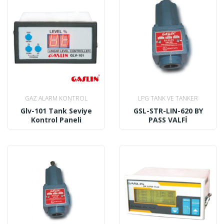
GAZ ALARM KONTROL
LPG TANK VE TANKER
PANELLERI
AKSESUARLARI
Glv-101 Tank Seviye
GSL-STR-LIN-620 BY
Kontrol Paneli
PASS VALFİ