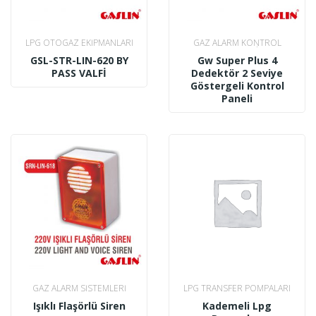
LPG OTOGAZ EKIPMANLARI
GAZ ALARM KONTROL
PANELLERI
GSL-STR-LIN-620 BY
Gw Super Plus 4
PASS VALFİ
Dedektör 2 Seviye
Göstergeli Kontrol
Paneli
GAZ ALARM SISTEMLERI
LPG TRANSFER POMPALARI
Işıklı Flaşörlü Siren
Kademeli Lpg