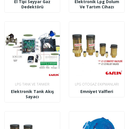
El Tipi Seyyar Gaz
Elektronik Lpg Dolum
Dedektörü
Ve Tartım Cihazı
LPG TANK VE TANKER
LPG OTOGAZ EKIPMANLARI
AKSESUARLARI
Elektronik Tank Akış
Emniyet Valfleri
Sayacı