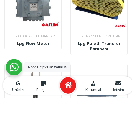
LPG OTOGAZ EKIPMANLARI
LPG TRANSFER POMPALARI
Lpg Flow Meter
Lpg Paletli Transfer
Pompası
Need Help?
Chat with us
Ürünler
Belgeler
Kurumsal
İletişim
LPG OTOGAZ EKIPMANLARI
LPG OTOGAZ EKIPMANLARI