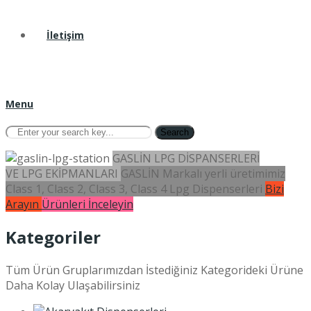
İletişim
Menu
Search
GASLİN LPG DİSPANSERLERİ
VE LPG EKİPMANLARI
GASLİN Markalı yerli üretimimiz
Class 1, Class 2, Class 3, Class 4 Lpg Dispenserleri
Bizi
Arayın
Ürünleri İnceleyin
Kategoriler
Tüm Ürün Gruplarımızdan İstediğiniz Kategorideki Ürüne
Daha Kolay Ulaşabilirsiniz