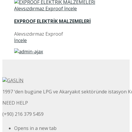
EXPROOF ELEKTRİK MALZEMELERİ
Alevsızdırmaz Exproof
İncele
1997 ‘den bugüne LPG ve Akaryakıt sektöründe istasyon K
NEED HELP
(+90) 216 379 5459
Opens in a new tab