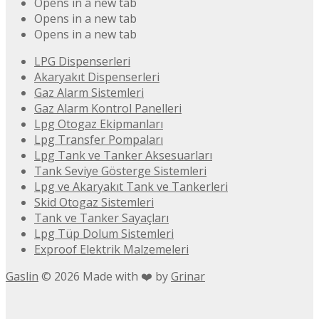
Opens in a new tab
Opens in a new tab
Opens in a new tab
LPG Dispenserleri
Akaryakıt Dispenserleri
Gaz Alarm Sistemleri
Gaz Alarm Kontrol Panelleri
Lpg Otogaz Ekipmanları
Lpg Transfer Pompaları
Lpg Tank ve Tanker Aksesuarları
Tank Seviye Gösterge Sistemleri
Lpg ve Akaryakıt Tank ve Tankerleri
Skid Otogaz Sistemleri
Tank ve Tanker Sayaçları
Lpg Tüp Dolum Sistemleri
Exproof Elektrik Malzemeleri
Gaslin
©
2026
Made with ❤️ by
Grinar