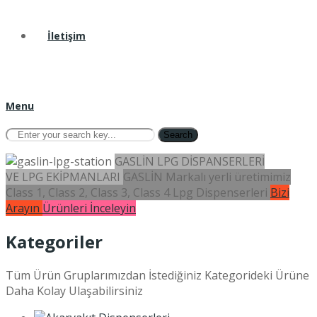
İletişim
Menu
Search
GASLİN LPG DİSPANSERLERİ
VE LPG EKİPMANLARI
GASLİN Markalı yerli üretimimiz
Class 1, Class 2, Class 3, Class 4 Lpg Dispenserleri
Bizi
Arayın
Ürünleri İnceleyin
Kategoriler
Tüm Ürün Gruplarımızdan İstediğiniz Kategorideki Ürüne
Daha Kolay Ulaşabilirsiniz