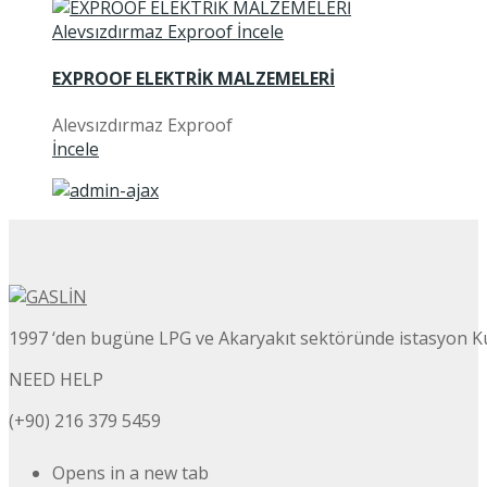
EXPROOF ELEKTRİK MALZEMELERİ
Alevsızdırmaz Exproof
İncele
1997 ‘den bugüne LPG ve Akaryakıt sektöründe istasyon K
NEED HELP
(+90) 216 379 5459
Opens in a new tab