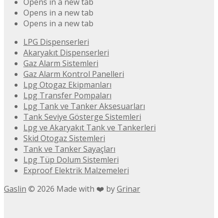
Opens in a new tab
Opens in a new tab
Opens in a new tab
LPG Dispenserleri
Akaryakıt Dispenserleri
Gaz Alarm Sistemleri
Gaz Alarm Kontrol Panelleri
Lpg Otogaz Ekipmanları
Lpg Transfer Pompaları
Lpg Tank ve Tanker Aksesuarları
Tank Seviye Gösterge Sistemleri
Lpg ve Akaryakıt Tank ve Tankerleri
Skid Otogaz Sistemleri
Tank ve Tanker Sayaçları
Lpg Tüp Dolum Sistemleri
Exproof Elektrik Malzemeleri
Gaslin
©
2026
Made with ❤️ by
Grinar