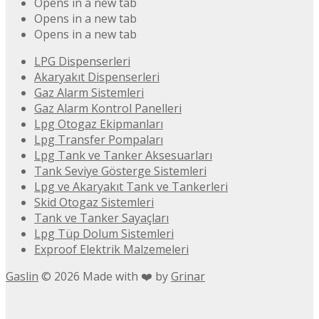
Opens in a new tab
Opens in a new tab
Opens in a new tab
LPG Dispenserleri
Akaryakıt Dispenserleri
Gaz Alarm Sistemleri
Gaz Alarm Kontrol Panelleri
Lpg Otogaz Ekipmanları
Lpg Transfer Pompaları
Lpg Tank ve Tanker Aksesuarları
Tank Seviye Gösterge Sistemleri
Lpg ve Akaryakıt Tank ve Tankerleri
Skid Otogaz Sistemleri
Tank ve Tanker Sayaçları
Lpg Tüp Dolum Sistemleri
Exproof Elektrik Malzemeleri
Gaslin
©
2026
Made with ❤️ by
Grinar