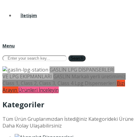
İletişim
Menu
Search
GASLİN LPG DİSPANSERLERİ
VE LPG EKİPMANLARI
GASLİN Markalı yerli üretimimiz
Class 1, Class 2, Class 3, Class 4 Lpg Dispenserleri
Bizi
Arayın
Ürünleri İnceleyin
Kategoriler
Tüm Ürün Gruplarımızdan İstediğiniz Kategorideki Ürüne
Daha Kolay Ulaşabilirsiniz