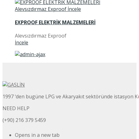
EXPROOF ELEKTRİK MALZEMELERİ
Alevsızdırmaz Exproof
İncele
1997 ‘den bugüne LPG ve Akaryakıt sektöründe istasyon K
NEED HELP
(+90) 216 379 5459
Opens in a new tab