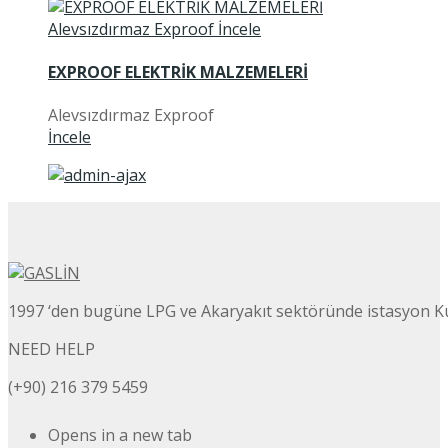
EXPROOF ELEKTRİK MALZEMELERİ
Alevsızdırmaz Exproof
İncele
1997 ‘den bugüne LPG ve Akaryakıt sektöründe istasyon K
NEED HELP
(+90) 216 379 5459
Opens in a new tab