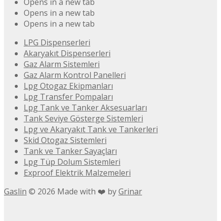
Opens in a new tab
Opens in a new tab
Opens in a new tab
LPG Dispenserleri
Akaryakıt Dispenserleri
Gaz Alarm Sistemleri
Gaz Alarm Kontrol Panelleri
Lpg Otogaz Ekipmanları
Lpg Transfer Pompaları
Lpg Tank ve Tanker Aksesuarları
Tank Seviye Gösterge Sistemleri
Lpg ve Akaryakıt Tank ve Tankerleri
Skid Otogaz Sistemleri
Tank ve Tanker Sayaçları
Lpg Tüp Dolum Sistemleri
Exproof Elektrik Malzemeleri
Gaslin
©
2026
Made with ❤️ by
Grinar