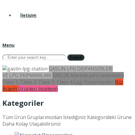
İletişim
Menu
Search
GASLİN LPG DİSPANSERLERİ
VE LPG EKİPMANLARI
GASLİN Markalı yerli üretimimiz
Class 1, Class 2, Class 3, Class 4 Lpg Dispenserleri
Bizi
Arayın
Ürünleri İnceleyin
Kategoriler
Tüm Ürün Gruplarımızdan İstediğiniz Kategorideki Ürüne
Daha Kolay Ulaşabilirsiniz