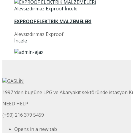
EXPROOF ELEKTRİK MALZEMELERİ
Alevsızdırmaz Exproof
İncele
1997 ‘den bugüne LPG ve Akaryakıt sektöründe istasyon K
NEED HELP
(+90) 216 379 5459
Opens in a new tab