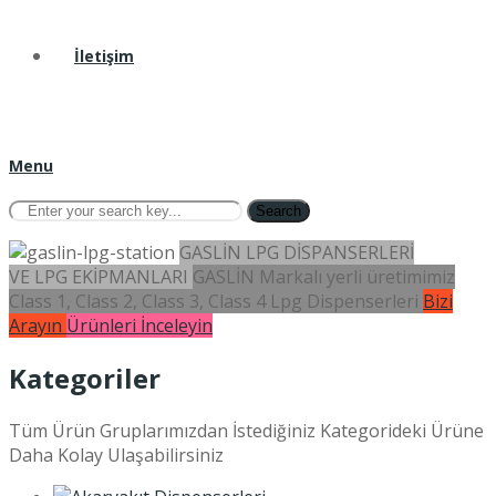
İletişim
Menu
Search
GASLİN LPG DİSPANSERLERİ
VE LPG EKİPMANLARI
GASLİN Markalı yerli üretimimiz
Class 1, Class 2, Class 3, Class 4 Lpg Dispenserleri
Bizi
Arayın
Ürünleri İnceleyin
Kategoriler
Tüm Ürün Gruplarımızdan İstediğiniz Kategorideki Ürüne
Daha Kolay Ulaşabilirsiniz