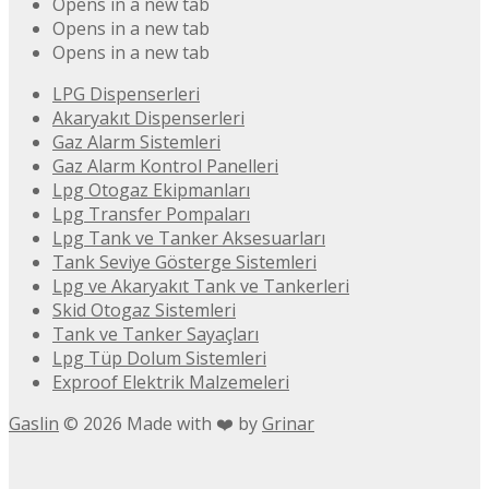
Opens in a new tab
Opens in a new tab
Opens in a new tab
LPG Dispenserleri
Akaryakıt Dispenserleri
Gaz Alarm Sistemleri
Gaz Alarm Kontrol Panelleri
Lpg Otogaz Ekipmanları
Lpg Transfer Pompaları
Lpg Tank ve Tanker Aksesuarları
Tank Seviye Gösterge Sistemleri
Lpg ve Akaryakıt Tank ve Tankerleri
Skid Otogaz Sistemleri
Tank ve Tanker Sayaçları
Lpg Tüp Dolum Sistemleri
Exproof Elektrik Malzemeleri
Gaslin
©
2026
Made with ❤️ by
Grinar