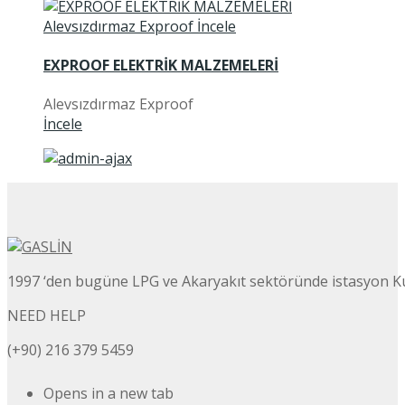
EXPROOF ELEKTRİK MALZEMELERİ
Alevsızdırmaz Exproof
İncele
1997 ‘den bugüne LPG ve Akaryakıt sektöründe istasyon K
NEED HELP
(+90) 216 379 5459
Opens in a new tab