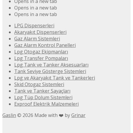
Opens in a new tab
Opens in a new tab
Opens in a new tab
LPG Dispenserleri
Akaryakıt Dispenserleri
Gaz Alarm Sistemleri
Gaz Alarm Kontrol Panelleri
Lpg Otogaz Ekipmanları
Lpg Transfer Pompaları
Lpg Tank ve Tanker Aksesuarları
Tank Seviye Gösterge Sistemleri
Lpg ve Akaryakıt Tank ve Tankerleri
Skid Otogaz Sistemleri
Tank ve Tanker Sayaçları
Lpg Tüp Dolum Sistemleri
Exproof Elektrik Malzemeleri
Gaslin
©
2026
Made with ❤️ by
Grinar