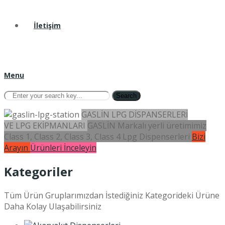
İletişim
Menu
Search
GASLİN LPG DİSPANSERLERİ
VE LPG EKİPMANLARI
GASLİN Markalı yerli üretimimiz
Class 1, Class 2, Class 3, Class 4 Lpg Dispenserleri
Bizi
Arayın
Ürünleri İnceleyin
Kategoriler
Tüm Ürün Gruplarımızdan İstediğiniz Kategorideki Ürüne
Daha Kolay Ulaşabilirsiniz