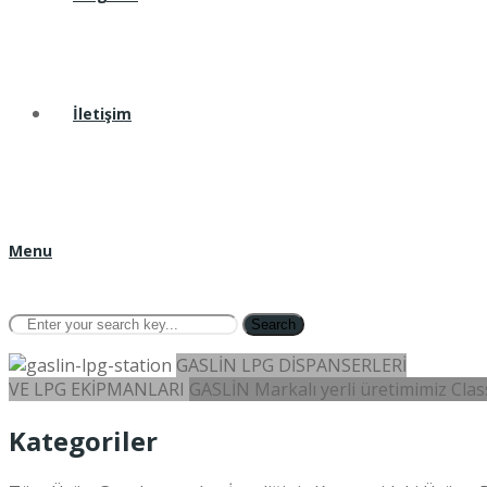
İletişim
Menu
Search
GASLİN LPG DİSPANSERLERİ
VE LPG EKİPMANLARI
GASLİN Markalı yerli üretimimiz Class
Kategoriler