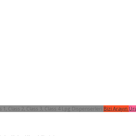
 1, Class 2, Class 3, Class 4 Lpg Dispenserleri
Bizi Arayın
Ürü